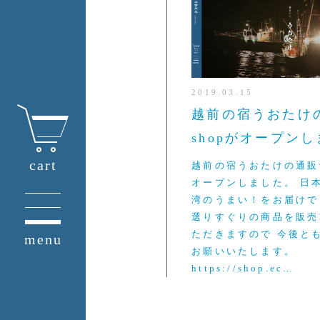
2019.03.15
越前の宿うおたけの
shopがオープン
cart
越前の宿うおたけの通販
オープンしました。 日
湾のうまい！をお届けで
選りすぐりの商品を販売
ただきますので 今後と
menu
お願いいたします。
https://shop.ec…